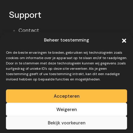
Support
Contact
Beheer toestemming
Privacy policy
Om de beste ervaringen te bieden, gebruiken wij technologieën zoals
Disclaimer
cookies om informatie over je apparaat op te slaan en/of te raadplegen.
Door in te stemmen met deze technologieën kunnen wij gegevens zoals
surfgedrag of unieke ID's op deze site verwerken. Als je geen
toestemming geeft of uw toestemming intrekt, kan dit een nadelige
invloed hebben op bepaalde functies en mogelijkheden.
Accepteren
Copyright 2026 – Website
Weigeren
gemaakt door
Digivo
Bekijk voorkeuren
Grondverzet Specialist