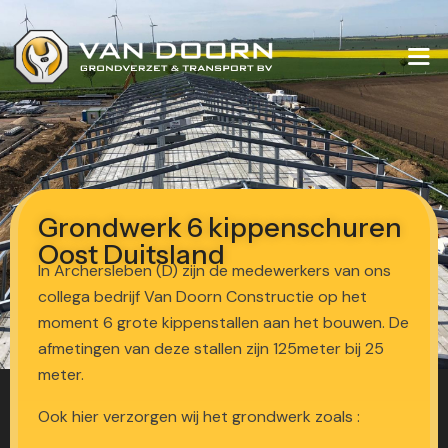
Grondwerk 6 kippenschuren
Oost Duitsland
In Archersleben (D) zijn de medewerkers van ons
collega bedrijf Van Doorn Constructie op het
moment 6 grote kippenstallen aan het bouwen. De
afmetingen van deze stallen zijn 125meter bij 25
meter.
Ook hier verzorgen wij het grondwerk zoals :